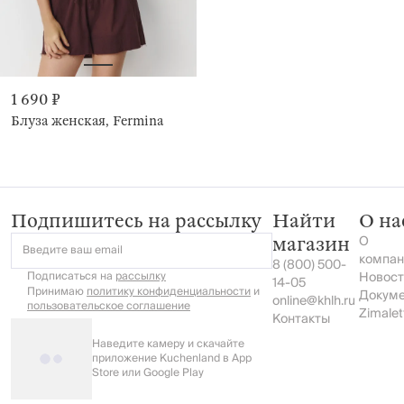
1 690 ₽
Блуза женская, Fermina
Подпишитесь на рассылку
Найти
О на
О
магазин
Введите ваш email
компан
8 (800) 500-
Подписаться на
рассылку
Новост
14-05
Принимаю
политику конфиденциальности
и
Докум
online@khlh.ru
пользовательское соглашение
Zimalet
Контакты
Наведите камеру и скачайте
приложение Kuchenland в App
Store или Google Play