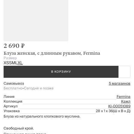
2 690 ₽
Блуза женская, с длинным рукавом, Fermina
Размер
XS
S
M
L
XL
В КОРЗИНУ
Самовывоз
5 магазинов
Бесплатно
•
Сегодня и позже
Линия
Fermina
Коллекция
Кэжл
Артикул
Kl-00051089
Упаковка
28 x 1 x 36
(Ш x В x Д)
Блуза из натурального хлопкового муслина.
Свободный крой.