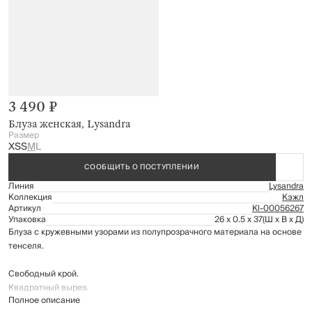
3 490 ₽
Блуза женская, Lysandra
Размер
XS
S
M
L
СООБЩИТЬ О ПОСТУПЛЕНИИ
Линия
Lysandra
Коллекция
Кэжл
Артикул
Kl-00056267
Упаковка
26 x 0.5 x 37
(Ш x В x Д)
Блуза с кружевными узорами из полупрозрачного материала на основе
тенселя.
Свободный крой.
Квадратный вырез.
Полное описание
По бокам невысокие разрезы.