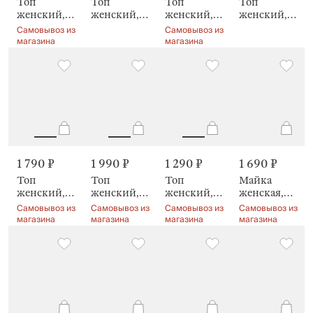
Топ
Топ
Топ
Топ
женский,
женский,
женский,
женский,
на
на
на
на
Самовывоз из
Самовывоз из
бретельках,
бретельках,
бретельках,
бретельках,
магазина
магазина
Valtori
Odelia
Odelia
Amina
1 790 ₽
1 990 ₽
1 290 ₽
1 690 ₽
Топ
Топ
Топ
Майка
женский,
женский,
женский,
женская,
на
домашний,
домашний,
домашняя,
Самовывоз из
Самовывоз из
Самовывоз из
Самовывоз из
бретельках,
на
на
Raibina
магазина
магазина
магазина
магазина
Leksli
бретельках,
бретельках,
Delia
серый
меланж,
Aidila