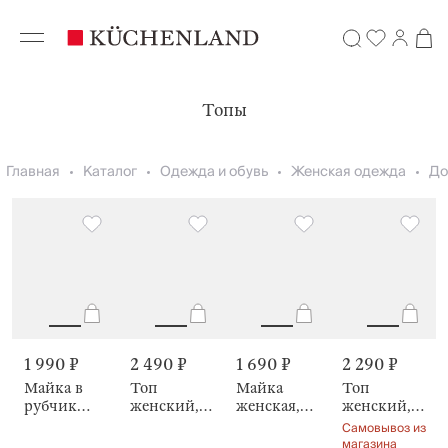
Топы
Главная
Каталог
Одежда и обувь
Женская одежда
До
1 990 ₽
2 490 ₽
1 690 ₽
2 290 ₽
Майка в
Топ
Майка
Топ
рубчик
женский,
женская,
женский,
Semary
Dionessa
Railia
Madmina
Самовывоз из
магазина