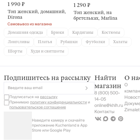
1 990 ₽
1 290 ₽
Топ женский, домашний,
Топ женский, на
Dirona
бретельках, Marlina
Самовывоз из магазина
Домашняя одежда
Брюки
Кардиганы
Костюмы
Лонгсливы
Платья
Рубашки
Футболки
Халаты
Шорты
Худи и свитшоты
Подпишитесь на рассылку
Найти
О на
О
магазин
Введите ваш email
компан
8 (800) 500-
Подписаться на
рассылку
Новост
14-05
Принимаю
политику конфиденциальности
и
Докум
online@khlh.ru
пользовательское соглашение
Zimalet
Контакты
Наведите камеру и скачайте
приложение Kuchenland в App
Store или Google Play