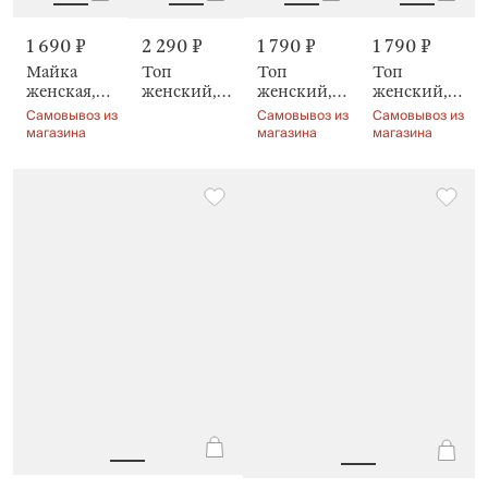
1 690 ₽
2 290 ₽
1 790 ₽
1 790 ₽
Майка
Топ
Топ
Топ
женская,
женский,
женский,
женский,
домашняя,
на
домашний,
домашний,
Самовывоз из
Самовывоз из
Самовывоз из
Rosemary
бретельках,
Mirandea
Chlollie
магазина
магазина
магазина
Arisha