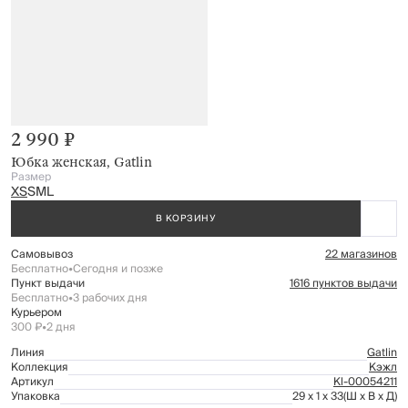
2 990 ₽
Юбка женская, Gatlin
Размер
XS
S
M
L
В КОРЗИНУ
Самовывоз
22 магазинов
Бесплатно
•
Сегодня и позже
Пункт выдачи
1616 пунктов выдачи
Бесплатно
•
3 рабочих дня
Курьером
300 ₽
•
2 дня
Линия
Gatlin
Коллекция
Кэжл
Артикул
Kl-00054211
Упаковка
29 x 1 x 33
(Ш x В x Д)