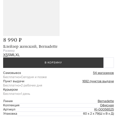
8 990 ₽
Блейзер женский, Bernadette
Размер
XS
S
M
L
XL
В КОРЗИНУ
Самовывоз
54 магазинов
Бесплатно
•
Сегодня и позже
Пункт выдачи
1692 пунктов выдачи
Бесплатно
•
2 рабочих дня
Курьером
Бесплатно
•
1 день
Линия
Bernadette
Коллекция
Офисная
Артикул
Kl-00056525
Упаковка
60 x 2 x 79
(Ш x В x Д)