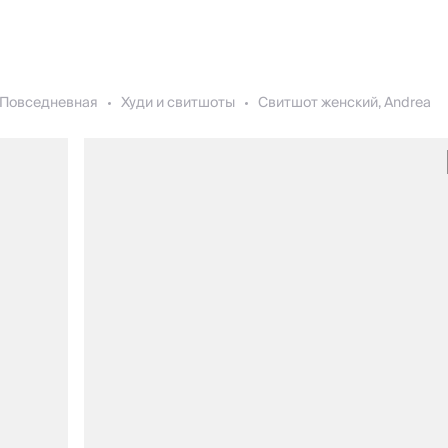
Повседневная
Худи и свитшоты
Свитшот женский, Andrea