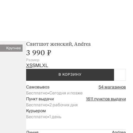
Свитшот женский, Andrea
Крупнее
3 990 ₽
Размер
XS
S
M
L
XL
В КОРЗИНУ
Самовывоз
54 магазинов
Бесплатно
•
Сегодня и позже
Пункт выдачи
1611 пунктов выдачи
Бесплатно
•
2 рабочих дня
Курьером
Бесплатно
•
1 день
Линия
Andrea