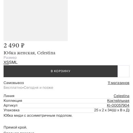
2 490 ₽
Юбка женская, Celestina
Размер
XS
S
M
L
В КОРЗИНУ
Самовывоз
11 магазинов
Бесплатно
•
Сегодня и позже
Линия
Celestina
Коллекция
Коктейльная
Артикул
Kl-00057904
Упаковка
25 x 2 x 34
(Ш x В x Д)
Юбка миди с ассиметричным подолом.
Прямой крой.