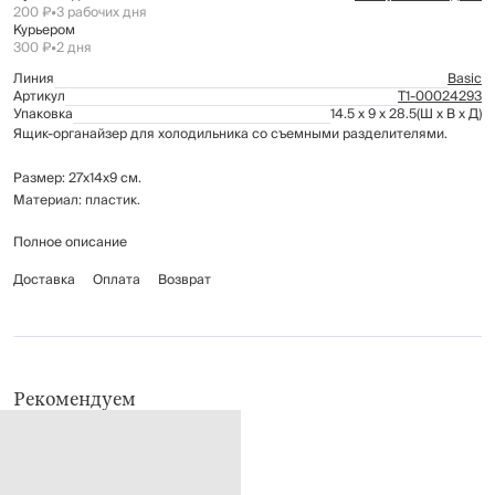
200 ₽
•
3 рабочих дня
Курьером
300 ₽
•
2 дня
Линия
Basic
Артикул
Т1-00024293
Упаковка
14.5 x 9 x 28.5
(Ш x В x Д)
Ящик-органайзер для холодильника со съемными разделителями.
Размер: 27х14х9 см.
Материал: пластик.
Полное описание
Рекомендуется мыть вручную с применением мягких моющих средств.
Не использовать для ухода абразивные чистящие средства и жесткие
Доставка
Оплата
Возврат
губки. Можно мыть в посудомоечной машине.
Рекомендуем