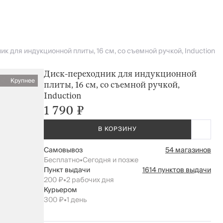
к для индукционной плиты, 16 см, со съемной ручкой, Induction
Диск-переходник для индукционной
Крупнее
плиты, 16 см, со съемной ручкой,
Induction
1 790 ₽
В КОРЗИНУ
Самовывоз
54 магазинов
Бесплатно
•
Сегодня и позже
Пункт выдачи
1614 пунктов выдачи
200 ₽
•
2 рабочих дня
Курьером
300 ₽
•
1 день