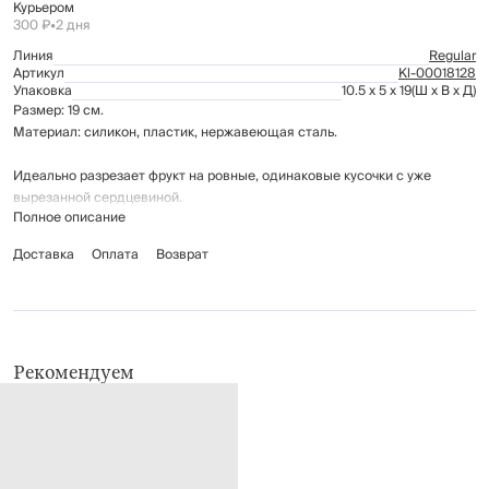
Курьером
300 ₽
•
2 дня
Линия
Regular
Артикул
Kl-00018128
Упаковка
10.5 x 5 x 19
(Ш x В x Д)
Размер: 19 см.
Материал: силикон, пластик, нержавеющая сталь.
Идеально разрезает фрукт на ровные, одинаковые кусочки с уже
вырезанной сердцевиной.
Полное описание
Рекомендации по уходу: мыть вручную с применением мягких моющих
Доставка
Оплата
Возврат
средств. Не использовать для ухода абразивные чистящие средства и
жёсткие губки. Можно мыть в посудомоечной машине.
Рекомендуем