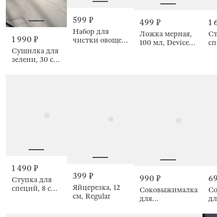
599 ₽
499 ₽
1 
Набор для
Ложка мерная,
Ст
1 990 ₽
чистки овощей,
100 мл, Device
сп
нож/
Сушилка для
gold
пе
овощечистка,
зелени, 30 см,
По
Regular
механическая,
складная,
Foldaway
1 490 ₽
399 ₽
990 ₽
69
Ступка для
Яйцерезка, 12
специй, 8 см,
Соковыжималка
С
см, Regular
с пестиком,
для
дл
Marble
цитрусовых,
ци
400 мл, сталь,
50