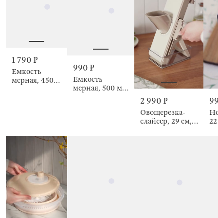
1 790 ₽
990 ₽
Емкость
Емкость
мерная, 450
мерная, 500 мл,
мл, Nostalgia
Bakery
99
2 990 ₽
Но
Овощерезка-
22
слайсер, 29 см, 3
ре
в 1, Soft
то