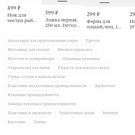
499 ₽
599 ₽
299 ₽
29
Нож для
Ложка мерная,
чистки рыбы,
Форма для
Но
250 мл, Device
25 см, Spiro
оладий/яиц, 12
25
gold
см, Сердце,
Manny
Аксессуары для приготовления пищи
Прессы
Мельницы для специй
Миски и дуршлаги
Молотки и тендерайзеры
Ножницы кухонные
Открывалки для банок
Ёмкости для масла и уксуса
Тёрки, ступки и измельчители
Подставки под кухонные принадлежности
Держатели
Кухонные принадлежности
Наборы кухонных принадлежностей
Подставки и держатели
Разделочные доски
Венчики
Кисточки
Ложки