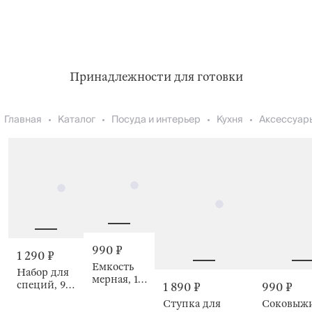
Принадлежности для готовки
Главная
Каталог
Посуда и интерьер
Кухня
Аксессуар
990 ₽
1 290 ₽
Емкость
Набор для
мерная, 1
специй, 9
1 890 ₽
990 ₽
л,
см, 2 шт, с
Ступка для
Соковыж
Dimension
мельницей,