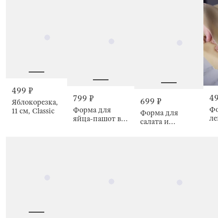
Classic
м
ст
li
499 ₽
49
799 ₽
699 ₽
Яблокорезка,
Фо
Форма для
11 см, Classic
Форма для
ле
яйца-пашот в
салата и
пе
микроволновой
гарнира, 8 см, 2
24
печи, 21x11 см,
шт, с прессом,
пл
Soft kitchen
Classic