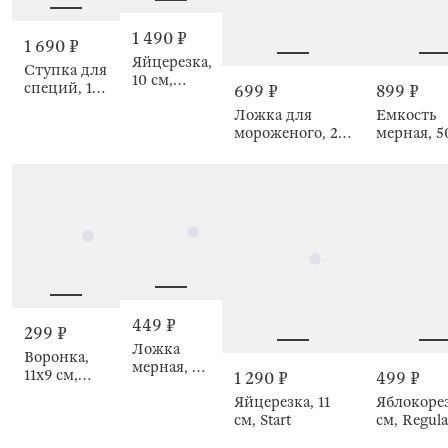
1 490 ₽
1 690 ₽
Яйцерезка,
Ступка для
10 см,
специй, 10
699 ₽
899 ₽
Easily
см, с
Ложка для
Емкость
пестиком,
мороженого, 20
мерная, 5
Noble flow
см, Accelerated
Ceramo sp
449 ₽
299 ₽
Ложка
Воронка,
мерная, 50
11х9 см,
1 290 ₽
499 ₽
мл, Device
складная,
Яйцерезка, 11
Яблокорез
gold
Manny
см, Start
см, Regula