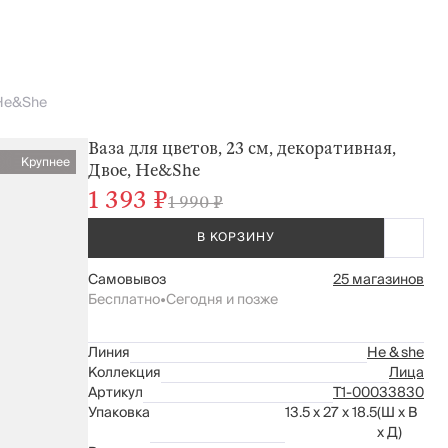
 He&She
Ваза для цветов, 23 см, декоративная,
Крупнее
Двое, He&She
1 393 ₽
1 990 ₽
В КОРЗИНУ
Самовывоз
25 магазинов
Бесплатно
•
Сегодня и позже
Линия
He & she
Коллекция
Лица
Артикул
Т1-00033830
Упаковка
13.5 x 27 x 18.5
(Ш x В
x Д)