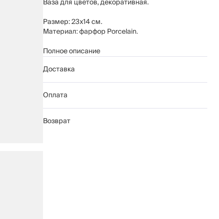
Ваза для цветов, декоративная.
Размер: 23х14 см.
Материал: фарфор Porcelain.
Рекомендуется мыть вручную с применением
Полное описание
мягких моющих средств. Беречь от
Доставка
механических повреждений.
Оплата
Возврат