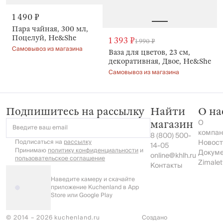
1 490 ₽
Пара чайная, 300 мл,
Поцелуй, He&She
1 393 ₽
1 990 ₽
Самовывоз из магазина
Ваза для цветов, 23 см,
декоративная, Двое, He&She
Самовывоз из магазина
Подпишитесь на рассылку
Найти
О на
О
магазин
Введите ваш email
компан
8 (800) 500-
Подписаться на
рассылку
Новост
14-05
Принимаю
политику конфиденциальности
и
Докум
online@khlh.ru
пользовательское соглашение
Zimalet
Контакты
Наведите камеру и скачайте
приложение Kuchenland в App
Store или Google Play
© 2014 – 2026 kuchenland.ru
Создано