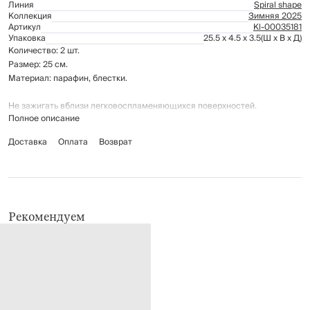
Линия
Spiral shape
Коллекция
Зимняя 2025
Артикул
Kl-00035181
Упаковка
25.5 x 4.5 x 3.5
(Ш x В x Д)
Количество: 2 шт.
Размер: 25 см.
Материал: парафин, блестки.
Не зажигать вблизи легковоспламеняющихся поверхностей.
Полное описание
Хранить в местах, недоступных для детей. Температура хранения от 0-
35℃.
Доставка
Оплата
Возврат
Рекомендуем