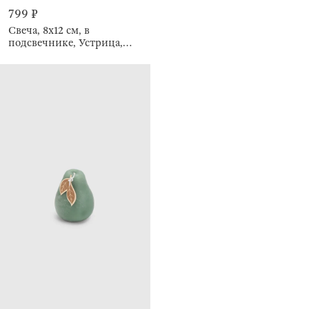
799 ₽
Свеча, 8х12 см, в
подсвечнике, Устрица,
Seaside candle