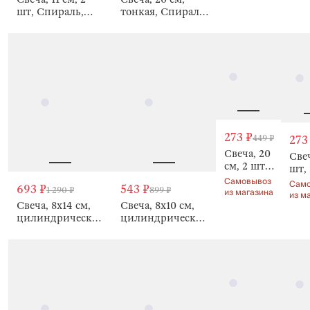
Spir
shape
шт, Спираль,
тонкая, Спираль,
sha
Spiral shape
Spiral shape
273 ₽
449 ₽
273
Свеча, 20
Свеч
см, 2 шт,
шт, 
тонкая,
Самовывоз
тон
Сам
693 ₽
543 ₽
1 290 ₽
899 ₽
Спираль,
из магазина
Спи
из м
Spiral
Свеча, 8х14 см,
Свеча, 8х10 см,
Spir
shape
цилиндрическая,
цилиндрическая,
sha
с блестками,
с блестками,
Spiral shap
Spiral shape