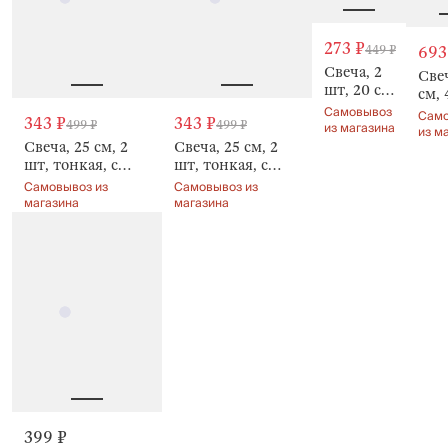
273 ₽
449 ₽
693
Свеча, 2
Свеч
шт, 20 см,
см, 
тонкая,
Самовывоз
тон
Сам
343 ₽
343 ₽
499 ₽
499 ₽
Спираль,
из магазина
Спи
из м
Spiral
Свеча, 25 см, 2
Свеча, 25 см, 2
Spir
shape
шт, тонкая, с
шт, тонкая, с
sha
блестками,
блестками,
Самовывоз из
Самовывоз из
Спираль, Spiral
Спираль, Spiral
магазина
магазина
shape
shape
399 ₽