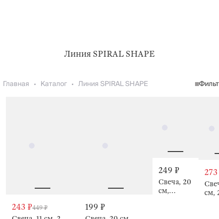
Линия SPIRAL SHAPE
Главная
Каталог
Линия SPIRAL SHAPE
Филь
249 ₽
273
Свеча, 20
Свеч
см,
см, 
тонкая,
тон
243 ₽
199 ₽
449 ₽
Спираль,
Спи
Spiral
Свеча, 11 см, 2
Свеча, 20 см,