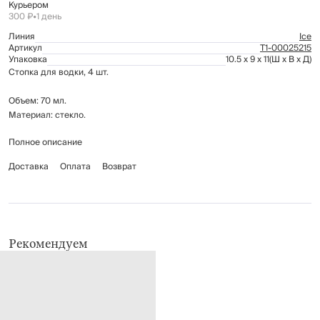
Курьером
300 ₽
•
1 день
Линия
Ice
Артикул
Т1-00025215
Упаковка
10.5 x 9 x 11
(Ш x В x Д)
Стопка для водки, 4 шт.
Объем: 70 мл.
Материал: стекло.
Полное описание
Рекомендуется мыть вручную с применением мягких моющих средств.
Не использовать для ухода абразивные чистящие средства и жёсткие
Доставка
Оплата
Возврат
губки. Можно мыть в посудомоечной машине на щадящем режиме для
стекла.
Рекомендуем