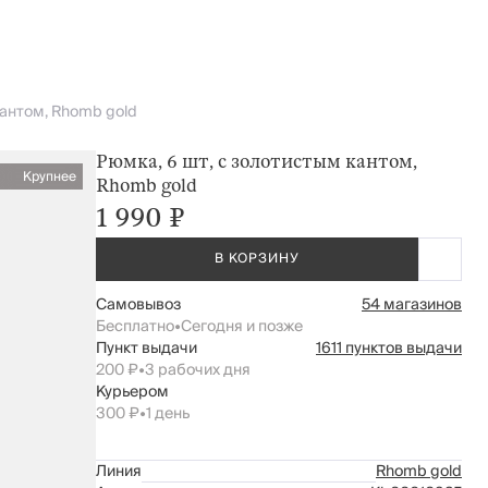
кантом, Rhomb gold
Рюмка, 6 шт, с золотистым кантом,
Крупнее
Rhomb gold
1 990 ₽
В КОРЗИНУ
Самовывоз
54 магазинов
Бесплатно
•
Сегодня и позже
Пункт выдачи
1611 пунктов выдачи
200 ₽
•
3 рабочих дня
Курьером
300 ₽
•
1 день
Линия
Rhomb gold