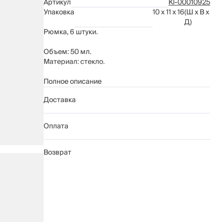
Артикул
Kl-00010925
Упаковка
10 x 11 x 16
(Ш x В x
Д)
Рюмка, 6 штуки.
Объем: 50 мл.
Материал: стекло.
Рекомендуется мыть вручную с применением
Полное описание
мягких моющих средств. Не использовать для
Доставка
ухода абразивные чистящие средства и жесткие
губки. Нельзя мыть в посудомоечной машине.
Оплата
Возврат