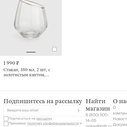
1 990 ₽
Стакан, 350 мл, 2 шт, с
золотистым кантом,
Charm R gold
Подпишитесь на рассылку
Найти
О на
О
магазин
Введите ваш email
компан
8 (800) 500-
Подписаться на
рассылку
Новост
14-05
Принимаю
политику конфиденциальности
и
Докум
online@khlh.ru