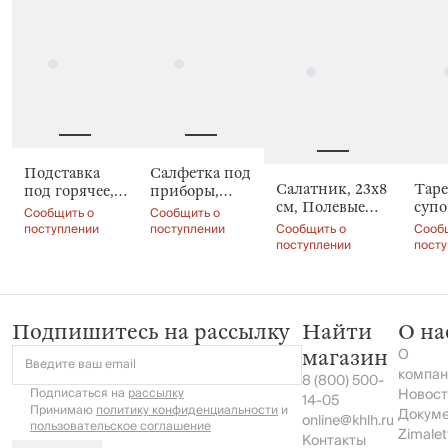
Подставка
Салфетка под
Салатник, 23х8
Таре
под горячее,
приборы,
см, Полевые
супо
17x24 см,
38x38 см,
Сообщить о
Сообщить о
ягоды, Berry
см, 
Земляника,
Ягоды, Rock
поступлении
поступлении
Сообщить о
Сооб
meadow
Поле
поступлении
пост
Berry stripes
print
Berr
Подпишитесь на рассылку
Найти
О на
О
магазин
Введите ваш email
компан
8 (800) 500-
Подписаться на
рассылку
Новост
14-05
Принимаю
политику конфиденциальности
и
Докум
online@khlh.ru
пользовательское соглашение
Zimalet
Контакты