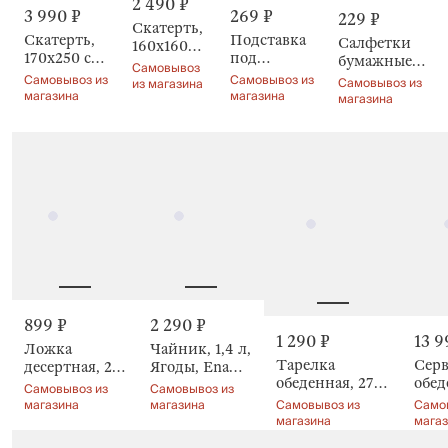
2 490 ₽
3 990 ₽
269 ₽
229 ₽
Скатерть,
Скатерть,
Подставка
Салфетки
160х160
170х250 см,
под
бумажные,
см, Ягоды
Самовывоз
Ягоды на
кружку,
Strawberry
Самовывоз из
Самовывоз из
Самовывоз из
на клетке,
из магазина
клетке,
Земляника,
магазина
магазина
магазина
Checked
Checked
Strawberry
berry
berry
899 ₽
2 290 ₽
1 290 ₽
13 9
Ложка
Чайник, 1,4 л,
Тарелка
Сер
десертная, 2
Ягоды, Enamel
обеденная, 27
обед
шт,
berry
Самовывоз из
Самовывоз из
см, Полевые
белы
Клубника,
магазина
магазина
Самовывоз из
Само
ягоды, Berry
mea
магазина
мага
Shape
meadow