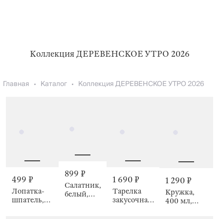
Коллекция ДЕРЕВЕНСКОЕ УТРО 2026
Главная
Каталог
Коллекция ДЕРЕВЕНСКОЕ УТРО 2026
899 ₽
499 ₽
1 690 ₽
1 290 ₽
Салатник,
Лопатка-
Тарелка
Кружка,
белый,
шпатель,
закусочная,
400 мл,
Berry
29 см,
19 см, 2 шт,
Клубника,
meadow
Земляника,
Полевые
Camellia