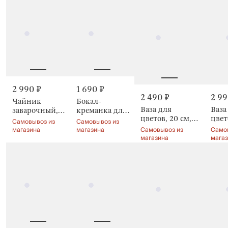
2 990 ₽
1 690 ₽
2 490 ₽
2 99
Чайник
Бокал-
Ваза для
Ваза
заварочный, 1
креманка для
цветов, 20 см,
цвет
л, Клубника,
шампанского,
Самовывоз из
Самовывоз из
Земляника,
color
Camellia decor
Клубника,
магазина
магазина
Самовывоз из
Само
Strawberry
магазина
мага
Shape