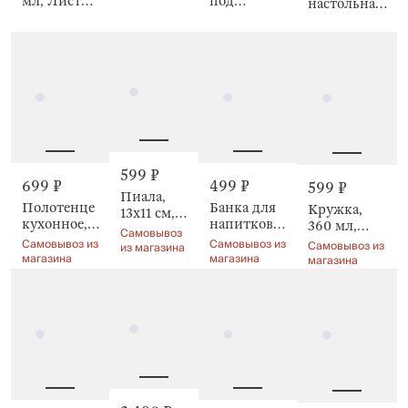
мл, Листья,
под
настольная,
Листья,
Umbertino
приборы,
40х160 см,
Umbertino
30х45 см,
Ягоды на
Ягоды на
клетке,
клетке,
Checked
Checked
berry
berry
599 ₽
699 ₽
499 ₽
599 ₽
Пиала,
Полотенце
Банка для
Кружка,
13х11 см,
кухонное,
напитков,
360 мл,
Clear
Самовывоз
Berry stripes
450 мл, с
Земляника,
Самовывоз из
Самовывоз из
Самовывоз из
pattern
из магазина
трубочкой,
магазина
магазина
Strawberry
магазина
Клубника,
crumple
Summer
drink