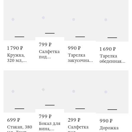
Strawberry
ягоды,
decor
Berry
meadow
799 ₽
1 790 ₽
990 ₽
1 690 ₽
Салфетка
Кружка,
Тарелка
Тарелка
под
320 мл,
закусочная,
обеденная,
приборы,
Клубника,
23 см,
28 см,
38 см,
Air shape
Земляника,
Земляника,
Вишни,
Strawberry
Strawberry
Braided
crumple
crumple
799 ₽
699 ₽
299 ₽
990 ₽
Бокал для
Стакан, 380
Салфетка
Дорожка
вина,