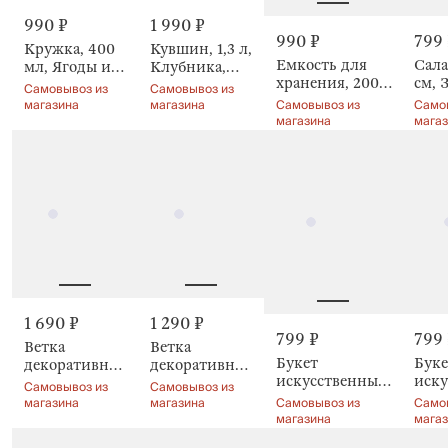
990 ₽
1 990 ₽
990 ₽
799
Кружка, 400
Кувшин, 1,3 л,
Емкость для
Сала
мл, Ягоды и
Клубника,
хранения, 200
см, 
цветы, Berry
Camellia decor
Самовывоз из
Самовывоз из
мл, с
Stra
stripes
магазина
магазина
Самовывоз из
Само
кисточкой,
crum
магазина
мага
Clear pattern
1 690 ₽
1 290 ₽
799 ₽
799
Ветка
Ветка
Букет
Буке
декоративная,
декоративная,
искусственный,
иску
76 см,
65 см, Ягоды,
Самовывоз из
Самовывоз из
30 см, Ежевика,
30 с
Шелковица,
Fruit decor
магазина
магазина
Самовывоз из
Само
Fruit decor
Frui
магазина
мага
Fruit decor