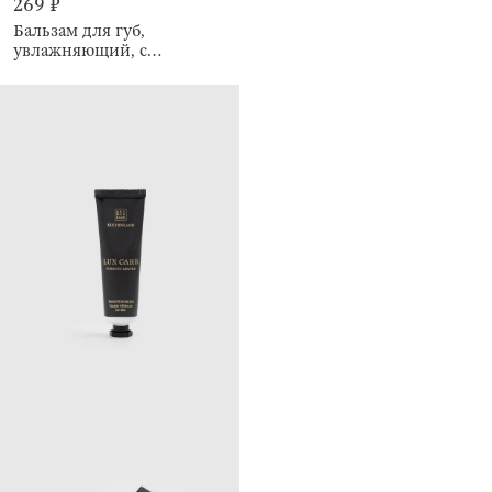
269 ₽
Бальзам для губ,
увлажняющий, с
блестками, Кокос/Ваниль,
Therapy winter