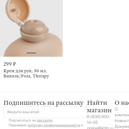
299 ₽
Крем для рук, 50 мл,
Ваниль/Роза, Therapy
Подпишитесь на рассылку
Найти
О на
О
магазин
Введите ваш email
компан
8 (800) 500-
Подписаться на
рассылку
Новост
14-05
Принимаю
политику конфиденциальности
и
Докум
online@khlh.ru