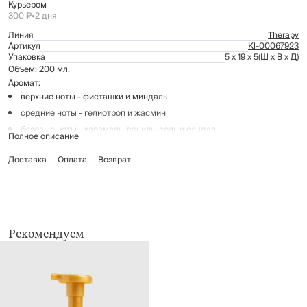
Курьером
300 ₽
•
2 дня
Линия
Therapy
Артикул
Kl-00067923
Упаковка
5 x 19 x 5
(Ш x В x Д)
Объем: 200 мл.
Аромат:
верхние ноты - фисташки и миндаль
средние ноты - гелиотроп и жасмин
базовые ноты - карамель, ваниль, соль и сандал
Полное описание
Шиммер активно увлажняет и питает сухую кожу, оставляя после себя
Доставка
Оплата
Возврат
приятный аромат и сияние. Благодаря тающей, шелковистой текстуре
шиммер легко распределяется и быстро впитывается.
Способ применения и состав указаны на упаковке.
Срок годности: 12 месяцев.
Рекомендуем