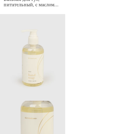
питательный, с маслом
кокоса и какао, Кокос,
Luxury