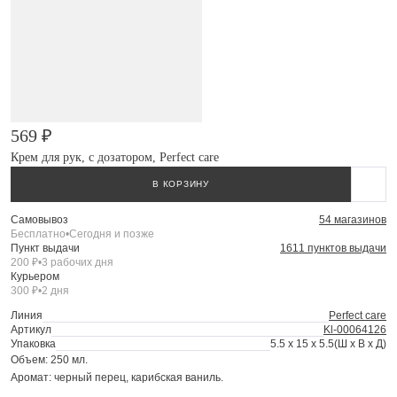
569 ₽
Крем для рук, с дозатором, Perfect care
В КОРЗИНУ
Самовывоз
54 магазинов
Бесплатно
•
Сегодня и позже
Пункт выдачи
1611 пунктов выдачи
200 ₽
•
3 рабочих дня
Курьером
300 ₽
•
2 дня
Линия
Perfect care
Артикул
Kl-00064126
Упаковка
5.5 x 15 x 5.5
(Ш x В x Д)
Объем: 250 мл.
Аромат: черный перец, карибская ваниль.