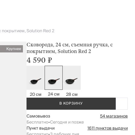
 покрытием, Solution Red 2
Сковорода, 24 см, съемная ручка, с
Крупнее
покрытием, Solution Red 2
4 590 ₽
24 см
20 см
28 см
В КОРЗИНУ
Самовывоз
54 магазинов
Бесплатно
•
Сегодня и позже
Пункт выдачи
1611 пунктов выдачи
Бесплатно
•
3 рабочих дня