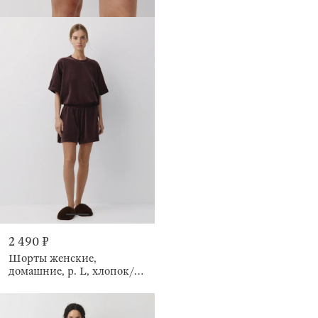
2 490 ₽
Шорты женские,
домашние, р. L, хлопок/
полиэстер К, коричневые,
Relina