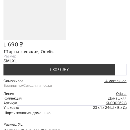
1 690 ₽
Шорты женские, Odelia
Размер
S
M
L
XL
В КОРЗИНУ
Самовывоз
14 магазинов
Бесплатно
•
Сегодня и позже
Линия
Odelia
Коллекция
Домашняя
Артикул
Kl-00026213
Упаковка
23 x 1 x 24
(Ш x В x Д)
Шорты женские, домашние.
Размер: XL.