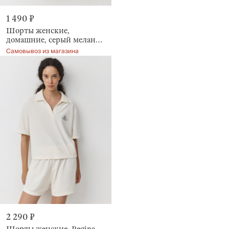
1 490 ₽
Шорты женские,
домашние, серый меланж,
Aidila
Самовывоз из магазина
2 290 ₽