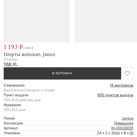
1 193 ₽
1 790 ₽
Шорты женские, Janice
Размер
S
M
L
XL
В КОРЗИНУ
Самовывоз
14 магазинов
Бесплатно
•
Сегодня и позже
Пункт выдачи
1615 пунктов выдачи
200 ₽
•
3 рабочих дня
Курьером
300 ₽
•
2 дня
Линия
Janice
Коллекция
Домашняя
Артикул
Kl-00026125
Упаковка
24 x 2 x 32
(Ш x В x Д)