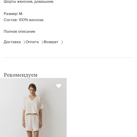
Шорты женские, домашние.
Размер: M.
Состав: 100% вискоза.
Полное описание
Рекомендации по уходу: стирка при температуре до 30°C; не
отбеливать; гладить при низкой температуре (до 110°C), без пара;
Доставка
Оплата
Возврат
химчистка запрещена; не применять барабанную сушку.
Рекомендуем