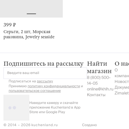
399 ₽
Серьги, 2 шт, Морская
раковина, Jewelry seaside
Подпишитесь на рассылку
Найти
О на
О
магазин
Введите ваш email
компан
8 (800) 500-
Подписаться на
рассылку
Новост
14-05
Принимаю
политику конфиденциальности
и
Докум
online@khlh.ru
пользовательское соглашение
Zimalet
Контакты
Наведите камеру и скачайте
приложение Kuchenland в App
Store или Google Play
© 2014 – 2026 kuchenland.ru
Создано