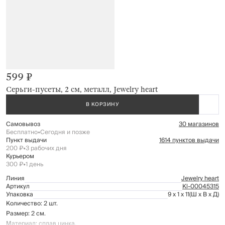
599 ₽
Серьги-пусеты, 2 см, металл, Jewelry heart
В КОРЗИНУ
Самовывоз
30 магазинов
Бесплатно
•
Сегодня и позже
Пункт выдачи
1614 пунктов выдачи
200 ₽
•
3 рабочих дня
Курьером
300 ₽
•
1 день
Линия
Jewelry heart
Артикул
Kl-00045315
Упаковка
9 x 1 x 11
(Ш x В x Д)
Количество: 2 шт.
Размер: 2 см.
Материал: сплав цинка.