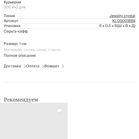
Курьером
300 ₽
•
2 дня
Линия
Jewelry crystal
Артикул
Kl-00001869
Упаковка
6 x 0.5 x 8
(Ш x В x Д)
Серьга-кафф.
Размер: 1 см.
Материал: сплав цинка, стекло.
Полное описание
Доставка
Оплата
Возврат
Рекомендуем