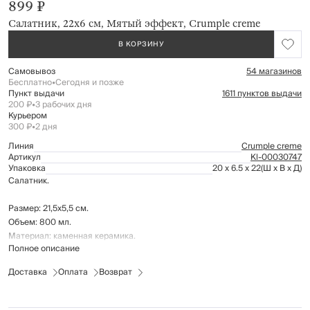
899 ₽
Салатник, 22х6 см, Мятый эффект, Crumple creme
В КОРЗИНУ
Самовывоз
54 магазинов
Бесплатно
•
Сегодня и позже
Пункт выдачи
1611 пунктов выдачи
200 ₽
•
3 рабочих дня
Курьером
300 ₽
•
2 дня
Линия
Crumple creme
Артикул
Kl-00030747
Упаковка
20 x 6.5 x 22
(Ш x В x Д)
Салатник.
Размер: 21,5х5,5 см.
Объем: 800 мл.
Материал: каменная керамика.
Полное описание
Подходит для использования в микроволновой печи.
Доставка
Оплата
Возврат
Рекомендуется мыть вручную с применением мягких моющих средств.
Не использовать для ухода абразивные чистящие средства и жесткие
губки.