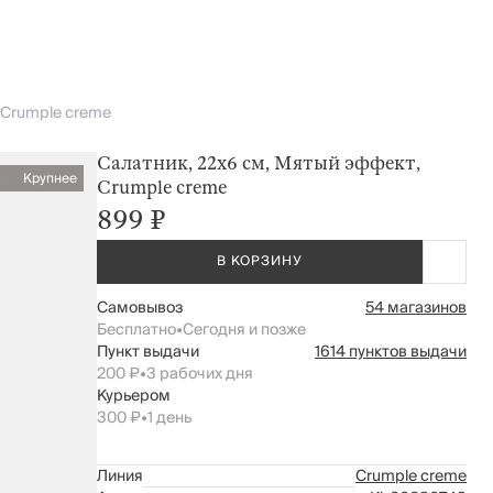
 Crumple creme
Салатник, 22х6 см, Мятый эффект,
Крупнее
Crumple creme
899 ₽
В КОРЗИНУ
Самовывоз
54 магазинов
Бесплатно
•
Сегодня и позже
Пункт выдачи
1614 пунктов выдачи
200 ₽
•
3 рабочих дня
Курьером
300 ₽
•
1 день
Линия
Crumple creme