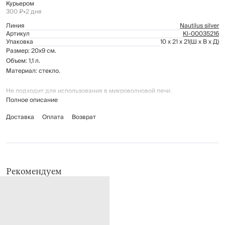
Курьером
300 ₽
•
2 дня
Линия
Nautilus silver
Артикул
Kl-00035216
Упаковка
10 x 21 x 21
(Ш x В x Д)
Размер: 20х9 см.
Объем: 1,1 л.
Материал: стекло.
Не подходит для использования в микроволновой печи.
Полное описание
Рекомендации по уходу:
Доставка
Оплата
Возврат
мыть вручную с применением мягких моющих средств
не использовать для ухода абразивные чистящие средства и
жесткие губки
нельзя мыть в посудомоечной машине
Рекомендуем