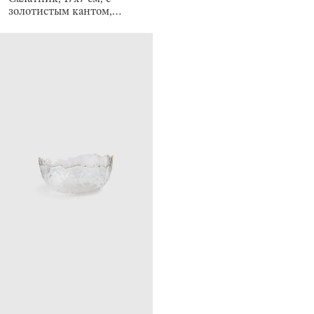
золотистым кантом,
Nautilus gold