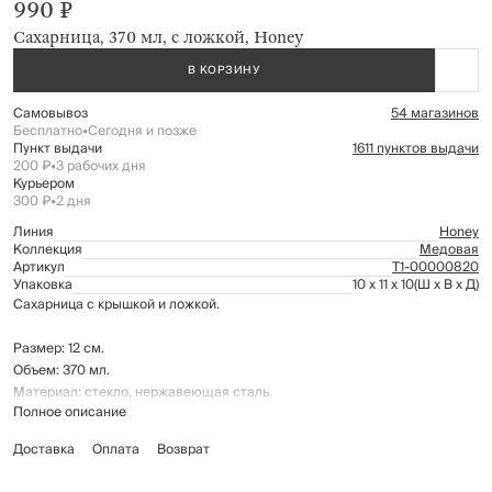
990 ₽
Сахарница, 370 мл, с ложкой, Honey
В КОРЗИНУ
Самовывоз
54 магазинов
Бесплатно
•
Сегодня и позже
Пункт выдачи
1611 пунктов выдачи
200 ₽
•
3 рабочих дня
Курьером
300 ₽
•
2 дня
Линия
Honey
Коллекция
Медовая
Артикул
Т1-00000820
Упаковка
10 x 11 x 10
(Ш x В x Д)
Сахарница с крышкой и ложкой.
Размер: 12 см.
Объем: 370 мл.
Материал: стекло, нержавеющая сталь.
Полное описание
Рекомендуется промывать вручную с применением мягких моющих
Доставка
Оплата
Возврат
средств. Не использовать для ухода абразивные чистящие средства и
жёсткие губки. Можно мыть в посудомоечной машине.