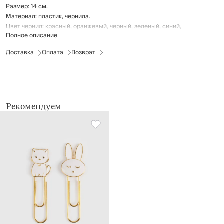
Размер: 14 см.
Материал: пластик, чернила.
Цвет чернил: красный, оранжевый, черный, зеленый, синий,
Полное описание
фиолетовый.
Доставка
Оплата
Возврат
Рекомендуем