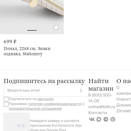
699 ₽
Пенал, 22х8 см, Знаки
зодиака, Stationery
Подпишитесь на рассылку
Найти
О на
О
магазин
Введите ваш email
компан
8 (800) 500-
Подписаться на
рассылку
Новост
14-05
Принимаю
политику конфиденциальности
и
Докум
online@khlh.ru
пользовательское соглашение
Zimalet
Контакты
Наведите камеру и скачайте
приложение Kuchenland в App
Store или Google Play