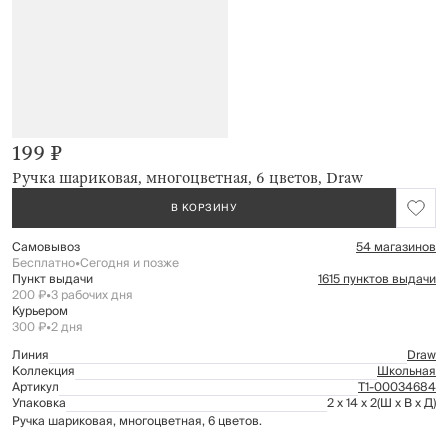
199 ₽
Ручка шариковая, многоцветная, 6 цветов, Draw
В КОРЗИНУ
Самовывоз
54 магазинов
Бесплатно
•
Сегодня и позже
Пункт выдачи
1615 пунктов выдачи
200 ₽
•
3 рабочих дня
Курьером
300 ₽
•
2 дня
Линия
Draw
Коллекция
Школьная
Артикул
Т1-00034684
Упаковка
2 x 14 x 2
(Ш x В x Д)
Ручка шариковая, многоцветная, 6 цветов.