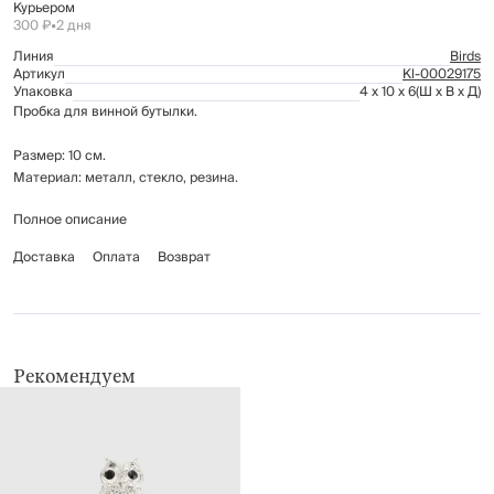
Курьером
300 ₽
•
2 дня
Линия
Birds
Артикул
Kl-00029175
Упаковка
4 x 10 x 6
(Ш x В x Д)
Пробка для винной бутылки.
Размер: 10 см.
Материал: металл, стекло, резина.
Полное описание
Рекомендуется мыть вручную с применением мягких моющих средств.
Доставка
Оплата
Возврат
Рекомендуем