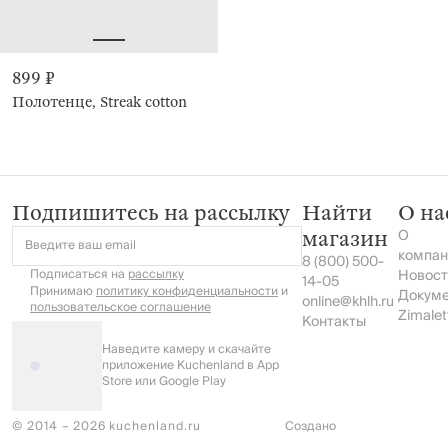
899 ₽
Полотенце, Streak cotton
Подпишитесь на рассылку
Найти
О на
О
магазин
Введите ваш email
компан
8 (800) 500-
Подписаться на
рассылку
Новост
14-05
Принимаю
политику конфиденциальности
и
Докум
online@khlh.ru
пользовательское соглашение
Zimalet
Контакты
Наведите камеру и скачайте
приложение Kuchenland в App
Store или Google Play
© 2014 – 2026 kuchenland.ru
Создано