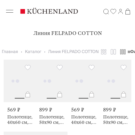
Линия FELPADO COTTON
Главная
Каталог
Линия FELPADO COTTON
Ф
569 ₽
899 ₽
569 ₽
899 ₽
Полотенце,
Полотенце,
Полотенце,
Полотенце,
40х60 см,
50х90 см,
40х60 см,
50х90 см,
Felpado
Felpado
Felpado
Felpado
cotton
cotton
cotton
cotton