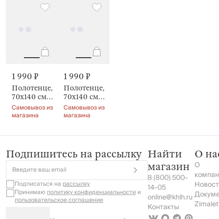
1 990 ₽
1 990 ₽
Полотенце,
Полотенце,
70х140 см,
70х140 см,
Felpado
Felpado
Самовывоз из
Самовывоз из
cotton
cotton
магазина
магазина
Подпишитесь на рассылку
Найти
О на
О
магазин
Введите ваш email
компан
8 (800) 500-
Подписаться на
рассылку
Новост
14-05
Принимаю
политику конфиденциальности
и
Докум
online@khlh.ru
пользовательское соглашение
Zimalet
Контакты