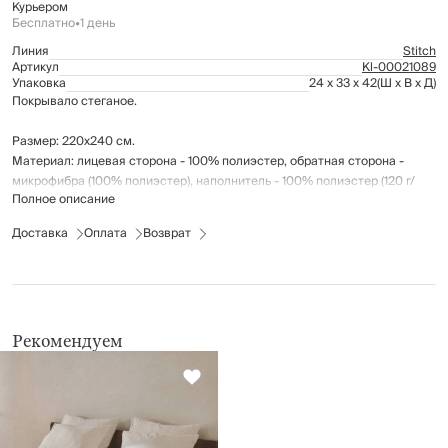
Курьером
Бесплатно
•
1 день
Линия
Stitch
Артикул
Kl-00021089
Упаковка
24 x 33 x 42
(Ш x В x Д)
Покрывало стеганое.
Размер: 220х240 см.
Материал: лицевая сторона - 100% полиэстер, обратная сторона -
микрофибра (100% полиэстер), наполнитель - 100% полиэстер (120 г/
Полное описание
м2).
Доставка
Оплата
Возврат
Рекомендации по уходу: стирка при температуре до 40°С; не
отбеливать; не гладить; химчистка запрещена; не применять
барабанную сушку.
Рекомендуем