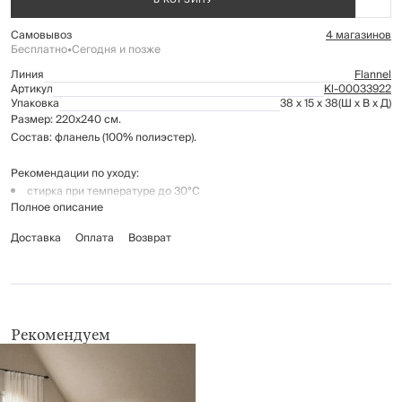
В КОРЗИНУ
Самовывоз
4 магазинов
Бесплатно
•
Сегодня и позже
Линия
Flannel
Артикул
Kl-00033922
Упаковка
38 x 15 x 38
(Ш x В x Д)
Размер: 220х240 см.
Состав: фланель (100% полиэстер).
Рекомендации по уходу:
стирка при температуре до 30°С
Полное описание
не отбеливать
глажение запрещено
Доставка
Оплата
Возврат
химчистка запрещена
не применять барабанную сушку
Рекомендуем