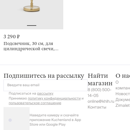
3 290 ₽
Подсвечник, 30 см, для
цилиндрической свечи,
Кракелюр, Fantastic ice
Подпишитесь на рассылку
Найти
О на
О
магазин
Введите ваш email
компан
8 (800) 500-
Подписаться на
рассылку
Новост
14-05
Принимаю
политику конфиденциальности
и
Докум
online@khlh.ru
пользовательское соглашение
Zimalet
Контакты
Наведите камеру и скачайте
приложение Kuchenland в App
Store или Google Play