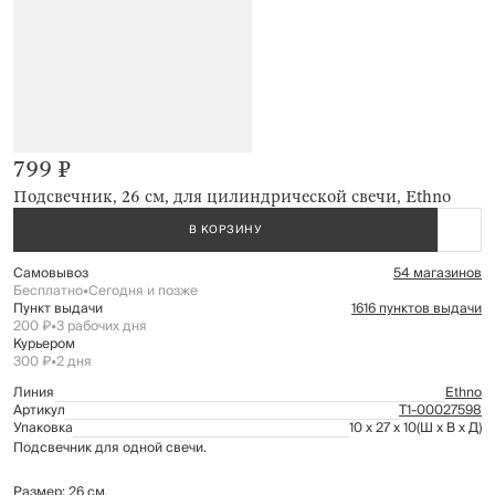
799 ₽
Подсвечник, 26 см, для цилиндрической свечи, Ethno
В КОРЗИНУ
Самовывоз
54 магазинов
Бесплатно
•
Сегодня и позже
Пункт выдачи
1616 пунктов выдачи
200 ₽
•
3 рабочих дня
Курьером
300 ₽
•
2 дня
Линия
Ethno
Артикул
Т1-00027598
Упаковка
10 x 27 x 10
(Ш x В x Д)
Подсвечник для одной свечи.
Размер: 26 см.