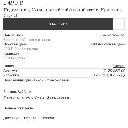
1 490 ₽
Подсвечник, 23 см, для чайной/тонкой свечи, Кристалл,
Crystal
В КОРЗИНУ
Самовывоз
54 магазинов
Бесплатно
•
Сегодня и позже
Пункт выдачи
1614 пунктов выдачи
200 ₽
•
2 рабочих дня
Курьером
300 ₽
•
1 день
Линия
Crystal
Артикул
Т1-00007487
Упаковка
9 x 25 x 9
(Ш x В x Д)
Подсвечник для чайной и тонкой свечи.
Размер: 8x23 см.
Материал: стекло Crystal Glass, стразы.
Полное описание
Протирать мягкой влажной тканью.
Беречь от механических повреждений.
Доставка
Оплата
Возврат