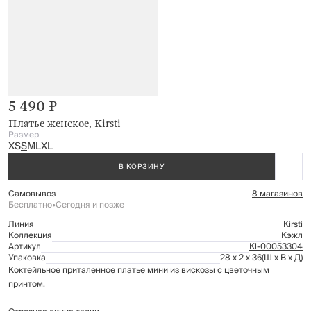
5 490 ₽
Платье женское, Kirsti
Размер
XS
S
M
L
XL
В КОРЗИНУ
Самовывоз
8 магазинов
Бесплатно
•
Сегодня и позже
Линия
Kirsti
Коллекция
Кэжл
Артикул
Kl-00053304
Упаковка
28 x 2 x 36
(Ш x В x Д)
Коктейльное приталенное платье мини из вискозы с цветочным
принтом.