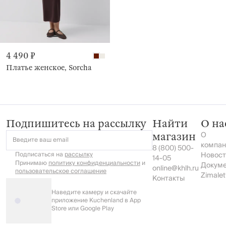
4 490 ₽
Платье женское, Sorcha
Подпишитесь на рассылку
Найти
О на
О
магазин
Введите ваш email
компан
8 (800) 500-
Подписаться на
рассылку
Новост
14-05
Принимаю
политику конфиденциальности
и
Докум
online@khlh.ru
пользовательское соглашение
Zimalet
Контакты
Наведите камеру и скачайте
приложение Kuchenland в App
Store или Google Play