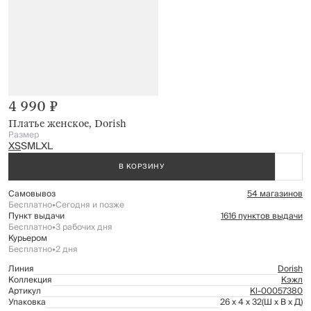
4 990 ₽
Платье женское, Dorish
Размер
XS
S
M
L
XL
В КОРЗИНУ
Самовывоз
54 магазинов
Бесплатно
•
Сегодня и позже
Пункт выдачи
1616 пунктов выдачи
Бесплатно
•
3 рабочих дня
Курьером
Бесплатно
•
2 дня
Линия
Dorish
Коллекция
Кэжл
Артикул
Kl-00057380
Упаковка
26 x 4 x 32
(Ш x В x Д)