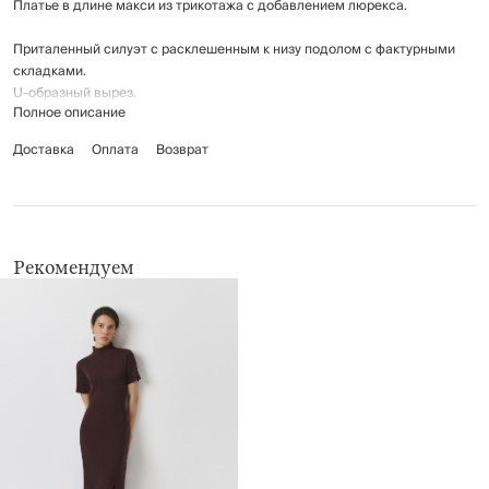
Платье в длине макси из трикотажа с добавлением люрекса.
Приталенный силуэт с расклешенным к низу подолом с фактурными
складками.
U-образный вырез.
Полное описание
Короткие рукава.
Состав: 65% полиэстер, 30% вискоза, 5% люрекс.
Доставка
Оплата
Возврат
Рекомендации по уходу:
только ручная стирка при температуре до 30°С, недопустимо тереть
ткань, умеренный отжим
не отбеливать
Рекомендуем
гладить при низкой температуре (до 110°С), без пара
химчистка запрещена
не применять барабанную сушку