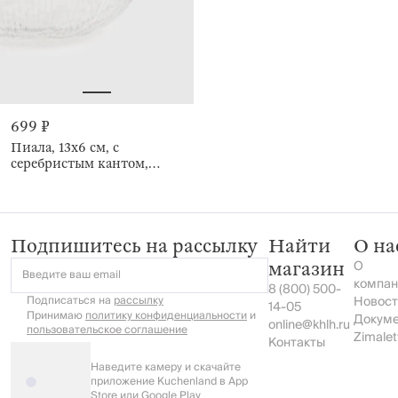
699 ₽
Пиала, 13х6 см, с
серебристым кантом,
Argos silver
Подпишитесь на рассылку
Найти
О на
О
магазин
Введите ваш email
компан
8 (800) 500-
Подписаться на
рассылку
Новост
14-05
Принимаю
политику конфиденциальности
и
Докум
online@khlh.ru
пользовательское соглашение
Zimalet
Контакты
Наведите камеру и скачайте
приложение Kuchenland в App
Store или Google Play