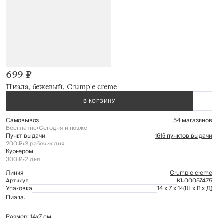
699 ₽
Пиала, бежевый, Crumple creme
В КОРЗИНУ
Самовывоз
54 магазинов
Бесплатно
•
Сегодня и позже
Пункт выдачи
1616 пунктов выдачи
200 ₽
•
3 рабочих дня
Курьером
300 ₽
•
2 дня
Линия
Crumple creme
Артикул
Kl-00057475
Упаковка
14 x 7 x 14
(Ш x В x Д)
Пиала.
Размер: 14х7 см.