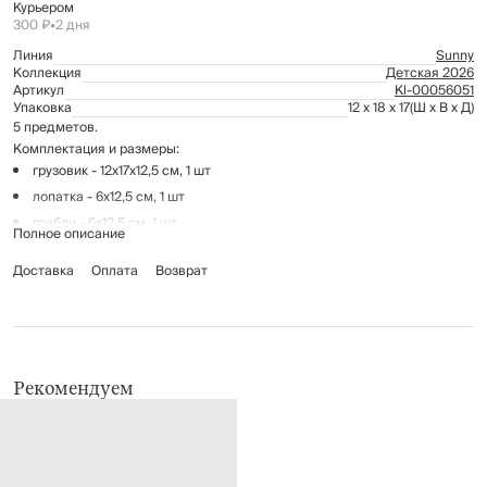
Курьером
300 ₽
•
2 дня
Линия
Sunny
Коллекция
Детская 2026
Артикул
Kl-00056051
Упаковка
12 x 18 x 17
(Ш x В x Д)
5 предметов.
Комплектация и размеры:
грузовик - 12х17х12,5 см, 1 шт
лопатка - 6х12,5 см, 1 шт
грабли - 6х12,5 см, 1 шт
Полное описание
ведро - 9х7,5 см, 1 шт
Доставка
Оплата
Возврат
рыба - 8,5х7,5 см, 1 шт
Материал: пластик.
Рекомендации по уходу: протирать мягкой влажной тканью.
Для детей от 3+.
Рекомендуем