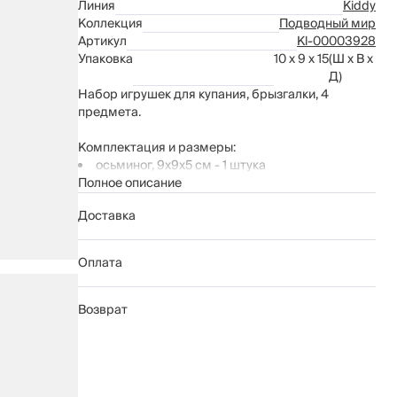
Линия
Kiddy
Коллекция
Подводный мир
Артикул
Kl-00003928
Упаковка
10 x 9 x 15
(Ш x В x
Д)
Набор игрушек для купания, брызгалки, 4
предмета.
Комплектация и размеры:
осьминог, 9х9х5 см - 1 штука
Полное описание
краб, 9х5х4 см - 1 штука
морская звезда, 8х3х7 см - 1 штука
Доставка
лодка- 15х9х10 см
Оплата
Материал: ПВХ (поливинилхлорид).
Игрушка-брызгалка, поможет полюбить водные
Возврат
процедуры и сделать их радостными и
запоминающимися. Развивает координацию
движений, мелкую моторику, логическое
мышление.