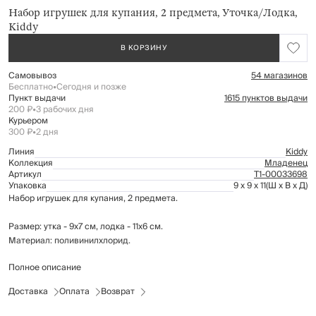
Набор игрушек для купания, 2 предмета, Уточка/Лодка,
Kiddy
В КОРЗИНУ
Самовывоз
54 магазинов
Бесплатно
•
Сегодня и позже
Пункт выдачи
1615 пунктов выдачи
200 ₽
•
3 рабочих дня
Курьером
300 ₽
•
2 дня
Линия
Kiddy
Коллекция
Младенец
Артикул
Т1-00033698
Упаковка
9 x 9 x 11
(Ш x В x Д)
Набор игрушек для купания, 2 предмета.
Размер: утка - 9х7 см, лодка - 11х6 см.
Материал: поливинилхлорид.
Полное описание
Рекомендуется мыть вручную мягким моющим средством.
Доставка
Оплата
Возврат