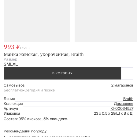
993 ₽
1 490 ₽
Майка женская, укороченная, Braith
Размер
S
M
L
XL
В КОРЗИНУ
Самовывоз
2 магазинов
Бесплатно
•
Сегодня и позже
Линия
Braith
Коллекция
Домашняя
Артикул
Kl-00034527
Упаковка
23 x 0.5 x 29
(Ш x В x Д)
Состав: 95% вискоза, 5% спандекс.
Рекомендации по уходу: