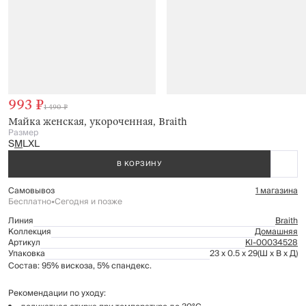
993 ₽
1 490 ₽
Майка женская, укороченная, Braith
Размер
S
M
L
XL
В КОРЗИНУ
Самовывоз
1 магазина
Бесплатно
•
Сегодня и позже
Линия
Braith
Коллекция
Домашняя
Артикул
Kl-00034528
Упаковка
23 x 0.5 x 29
(Ш x В x Д)
Состав: 95% вискоза, 5% спандекс.
Рекомендации по уходу: