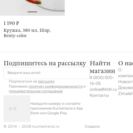
1 190 ₽
Кружка, 380 мл, Шар,
Benty-color
Подпишитесь на рассылку
Найти
О на
О
магазин
Введите ваш email
компан
8 (800) 500-
Подписаться на
рассылку
Новост
14-05
Принимаю
политику конфиденциальности
и
Докум
online@khlh.ru
пользовательское соглашение
Zimalet
Контакты
Наведите камеру и скачайте
приложение Kuchenland в App
Store или Google Play
© 2014 – 2026 kuchenland.ru
Создано