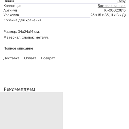
Линия
Cosy
Коллекция
Бежевая ванная
Артикул
Kl-00020815
Упаковка
25 x 15 x 35
(Ш x В x Д)
Корзина для хранения.
Размер: 34х24х14 см.
Материал: хлопок, металл.
Полное описание
Рекомендуется сухая чистка.
Доставка
Оплата
Возврат
Рекомендуем